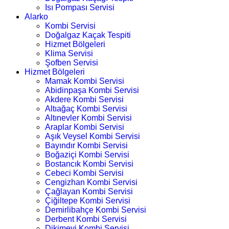
Isı Pompası Servisi
Alarko
Kombi Servisi
Doğalgaz Kaçak Tespiti
Hizmet Bölgeleri
Klima Servisi
Şofben Servisi
Hizmet Bölgeleri
Mamak Kombi Servisi
Abidinpaşa Kombi Servisi
Akdere Kombi Servisi
Altıağaç Kombi Servisi
Altınevler Kombi Servisi
Araplar Kombi Servisi
Aşık Veysel Kombi Servisi
Bayındır Kombi Servisi
Boğaziçi Kombi Servisi
Bostancık Kombi Servisi
Cebeci Kombi Servisi
Cengizhan Kombi Servisi
Çağlayan Kombi Servisi
Çiğiltepe Kombi Servisi
Demirlibahçe Kombi Servisi
Derbent Kombi Servisi
Dikimevi Kombi Servisi