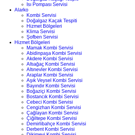
Isı Pompası Servisi
Alarko
Kombi Servisi
Doğalgaz Kaçak Tespiti
Hizmet Bölgeleri
Klima Servisi
Şofben Servisi
Hizmet Bölgeleri
Mamak Kombi Servisi
Abidinpaşa Kombi Servisi
Akdere Kombi Servisi
Altıağaç Kombi Servisi
Altınevler Kombi Servisi
Araplar Kombi Servisi
Aşık Veysel Kombi Servisi
Bayındır Kombi Servisi
Boğaziçi Kombi Servisi
Bostancık Kombi Servisi
Cebeci Kombi Servisi
Cengizhan Kombi Servisi
Çağlayan Kombi Servisi
Çiğiltepe Kombi Servisi
Demirlibahçe Kombi Servisi
Derbent Kombi Servisi
Dikimevi Kombi Servisi