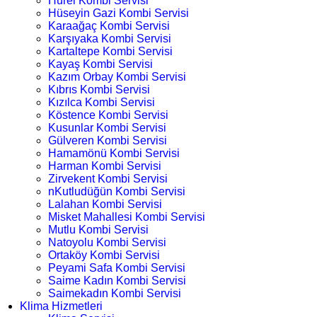
Hürel Kombi Servisi
Hüseyin Gazi Kombi Servisi
Karaağaç Kombi Servisi
Karşıyaka Kombi Servisi
Kartaltepe Kombi Servisi
Kayaş Kombi Servisi
Kazım Orbay Kombi Servisi
Kıbrıs Kombi Servisi
Kızılca Kombi Servisi
Köstence Kombi Servisi
Kusunlar Kombi Servisi
Gülveren Kombi Servisi
Hamamönü Kombi Servisi
Harman Kombi Servisi
Zirvekent Kombi Servisi
nKutludüğün Kombi Servisi
Lalahan Kombi Servisi
Misket Mahallesi Kombi Servisi
Mutlu Kombi Servisi
Natoyolu Kombi Servisi
Ortaköy Kombi Servisi
Peyami Safa Kombi Servisi
Saime Kadın Kombi Servisi
Saimekadın Kombi Servisi
Klima Hizmetleri