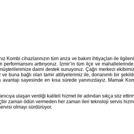
nız Kombi cihazlarınızın tüm arıza ve bakım ihtiyaçları ile ilgi
 performansını arttırıyoruz. İzmir’in tüm ilçe ve mahallelerinde
, müşterilerimize daimi destek sunuyoruz. Çağrı merkezi ekibimi
ız ve buna bağlı olan tamir atölyelerimiz ile, donanımlı bir şeki
s avantajı sayesinde en kısa sürede yanınızdayız. Mamak Kombi 
ıcıya ulaşan verdiği kaliteli hizmet ile adından sıkça söz etti
hiçbir zaman ödün vermeden her zaman ileri teknoloji servis hiz
ervisi olmayı sürdürüyor.