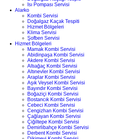
Isı Pompası Servisi
Alarko
Kombi Servisi
Doğalgaz Kaçak Tespiti
Hizmet Bölgeleri
Klima Servisi
Şofben Servisi
Hizmet Bölgeleri
Mamak Kombi Servisi
Abidinpaşa Kombi Servisi
Akdere Kombi Servisi
Altıağaç Kombi Servisi
Altınevler Kombi Servisi
Araplar Kombi Servisi
Aşık Veysel Kombi Servisi
Bayındır Kombi Servisi
Boğaziçi Kombi Servisi
Bostancık Kombi Servisi
Cebeci Kombi Servisi
Cengizhan Kombi Servisi
Çağlayan Kombi Servisi
Çiğiltepe Kombi Servisi
Demirlibahçe Kombi Servisi
Derbent Kombi Servisi
Dikimevi Kombi Servisi