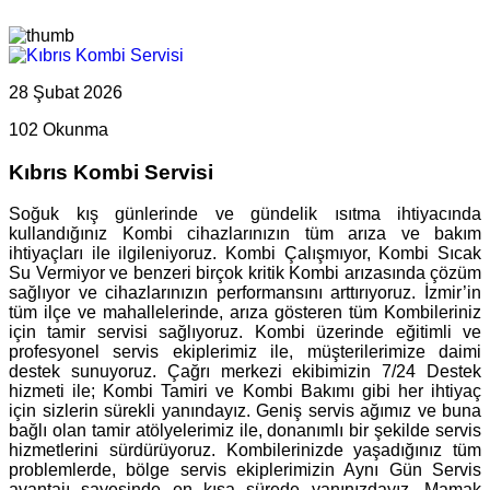
28 Şubat 2026
102 Okunma
Kıbrıs Kombi Servisi
Soğuk kış günlerinde ve gündelik ısıtma ihtiyacında
kullandığınız Kombi cihazlarınızın tüm arıza ve bakım
ihtiyaçları ile ilgileniyoruz. Kombi Çalışmıyor, Kombi Sıcak
Su Vermiyor ve benzeri birçok kritik Kombi arızasında çözüm
sağlıyor ve cihazlarınızın performansını arttırıyoruz. İzmir’in
tüm ilçe ve mahallelerinde, arıza gösteren tüm Kombileriniz
için tamir servisi sağlıyoruz. Kombi üzerinde eğitimli ve
profesyonel servis ekiplerimiz ile, müşterilerimize daimi
destek sunuyoruz. Çağrı merkezi ekibimizin 7/24 Destek
hizmeti ile; Kombi Tamiri ve Kombi Bakımı gibi her ihtiyaç
için sizlerin sürekli yanındayız. Geniş servis ağımız ve buna
bağlı olan tamir atölyelerimiz ile, donanımlı bir şekilde servis
hizmetlerini sürdürüyoruz. Kombilerinizde yaşadığınız tüm
problemlerde, bölge servis ekiplerimizin Aynı Gün Servis
avantajı sayesinde en kısa sürede yanınızdayız. Mamak