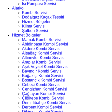
Isı Pompası Servisi
Alarko
Kombi Servisi
Doğalgaz Kaçak Tespiti
Hizmet Bölgeleri
Klima Servisi
Şofben Servisi
Hizmet Bölgeleri
Mamak Kombi Servisi
Abidinpaşa Kombi Servisi
Akdere Kombi Servisi
Altıağaç Kombi Servisi
Altınevler Kombi Servisi
Araplar Kombi Servisi
Aşık Veysel Kombi Servisi
Bayındır Kombi Servisi
Boğaziçi Kombi Servisi
Bostancık Kombi Servisi
Cebeci Kombi Servisi
Cengizhan Kombi Servisi
Çağlayan Kombi Servisi
Çiğiltepe Kombi Servisi
Demirlibahçe Kombi Servisi
Derbent Kombi Servisi
Dikimevi Kombi Servisi