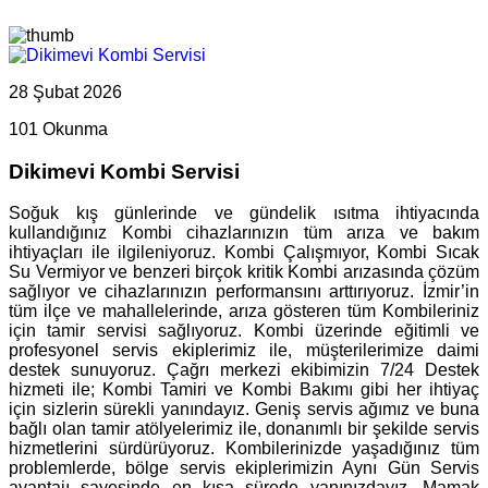
28 Şubat 2026
101 Okunma
Dikimevi Kombi Servisi
Soğuk kış günlerinde ve gündelik ısıtma ihtiyacında
kullandığınız Kombi cihazlarınızın tüm arıza ve bakım
ihtiyaçları ile ilgileniyoruz. Kombi Çalışmıyor, Kombi Sıcak
Su Vermiyor ve benzeri birçok kritik Kombi arızasında çözüm
sağlıyor ve cihazlarınızın performansını arttırıyoruz. İzmir’in
tüm ilçe ve mahallelerinde, arıza gösteren tüm Kombileriniz
için tamir servisi sağlıyoruz. Kombi üzerinde eğitimli ve
profesyonel servis ekiplerimiz ile, müşterilerimize daimi
destek sunuyoruz. Çağrı merkezi ekibimizin 7/24 Destek
hizmeti ile; Kombi Tamiri ve Kombi Bakımı gibi her ihtiyaç
için sizlerin sürekli yanındayız. Geniş servis ağımız ve buna
bağlı olan tamir atölyelerimiz ile, donanımlı bir şekilde servis
hizmetlerini sürdürüyoruz. Kombilerinizde yaşadığınız tüm
problemlerde, bölge servis ekiplerimizin Aynı Gün Servis
avantajı sayesinde en kısa sürede yanınızdayız. Mamak