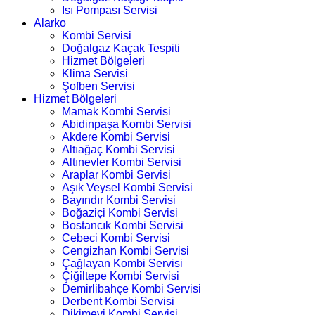
Isı Pompası Servisi
Alarko
Kombi Servisi
Doğalgaz Kaçak Tespiti
Hizmet Bölgeleri
Klima Servisi
Şofben Servisi
Hizmet Bölgeleri
Mamak Kombi Servisi
Abidinpaşa Kombi Servisi
Akdere Kombi Servisi
Altıağaç Kombi Servisi
Altınevler Kombi Servisi
Araplar Kombi Servisi
Aşık Veysel Kombi Servisi
Bayındır Kombi Servisi
Boğaziçi Kombi Servisi
Bostancık Kombi Servisi
Cebeci Kombi Servisi
Cengizhan Kombi Servisi
Çağlayan Kombi Servisi
Çiğiltepe Kombi Servisi
Demirlibahçe Kombi Servisi
Derbent Kombi Servisi
Dikimevi Kombi Servisi