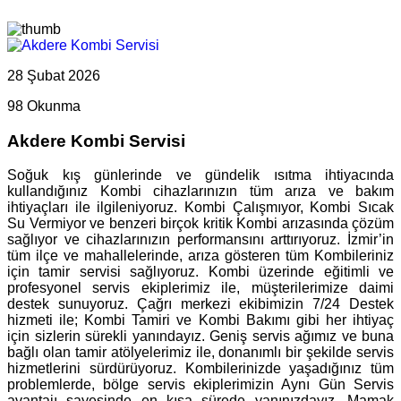
28 Şubat 2026
98 Okunma
Akdere Kombi Servisi
Soğuk kış günlerinde ve gündelik ısıtma ihtiyacında
kullandığınız Kombi cihazlarınızın tüm arıza ve bakım
ihtiyaçları ile ilgileniyoruz. Kombi Çalışmıyor, Kombi Sıcak
Su Vermiyor ve benzeri birçok kritik Kombi arızasında çözüm
sağlıyor ve cihazlarınızın performansını arttırıyoruz. İzmir’in
tüm ilçe ve mahallelerinde, arıza gösteren tüm Kombileriniz
için tamir servisi sağlıyoruz. Kombi üzerinde eğitimli ve
profesyonel servis ekiplerimiz ile, müşterilerimize daimi
destek sunuyoruz. Çağrı merkezi ekibimizin 7/24 Destek
hizmeti ile; Kombi Tamiri ve Kombi Bakımı gibi her ihtiyaç
için sizlerin sürekli yanındayız. Geniş servis ağımız ve buna
bağlı olan tamir atölyelerimiz ile, donanımlı bir şekilde servis
hizmetlerini sürdürüyoruz. Kombilerinizde yaşadığınız tüm
problemlerde, bölge servis ekiplerimizin Aynı Gün Servis
avantajı sayesinde en kısa sürede yanınızdayız. Mamak