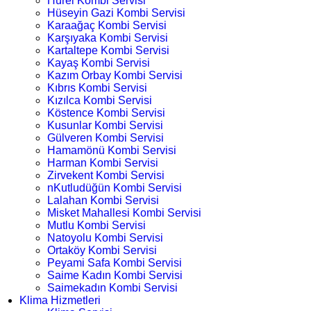
Hürel Kombi Servisi
Hüseyin Gazi Kombi Servisi
Karaağaç Kombi Servisi
Karşıyaka Kombi Servisi
Kartaltepe Kombi Servisi
Kayaş Kombi Servisi
Kazım Orbay Kombi Servisi
Kıbrıs Kombi Servisi
Kızılca Kombi Servisi
Köstence Kombi Servisi
Kusunlar Kombi Servisi
Gülveren Kombi Servisi
Hamamönü Kombi Servisi
Harman Kombi Servisi
Zirvekent Kombi Servisi
nKutludüğün Kombi Servisi
Lalahan Kombi Servisi
Misket Mahallesi Kombi Servisi
Mutlu Kombi Servisi
Natoyolu Kombi Servisi
Ortaköy Kombi Servisi
Peyami Safa Kombi Servisi
Saime Kadın Kombi Servisi
Saimekadın Kombi Servisi
Klima Hizmetleri