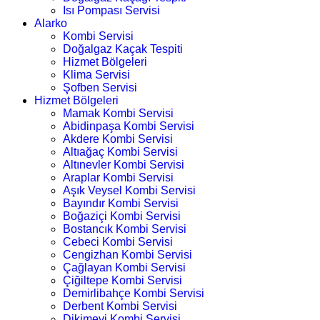
Isı Pompası Servisi
Alarko
Kombi Servisi
Doğalgaz Kaçak Tespiti
Hizmet Bölgeleri
Klima Servisi
Şofben Servisi
Hizmet Bölgeleri
Mamak Kombi Servisi
Abidinpaşa Kombi Servisi
Akdere Kombi Servisi
Altıağaç Kombi Servisi
Altınevler Kombi Servisi
Araplar Kombi Servisi
Aşık Veysel Kombi Servisi
Bayındır Kombi Servisi
Boğaziçi Kombi Servisi
Bostancık Kombi Servisi
Cebeci Kombi Servisi
Cengizhan Kombi Servisi
Çağlayan Kombi Servisi
Çiğiltepe Kombi Servisi
Demirlibahçe Kombi Servisi
Derbent Kombi Servisi
Dikimevi Kombi Servisi