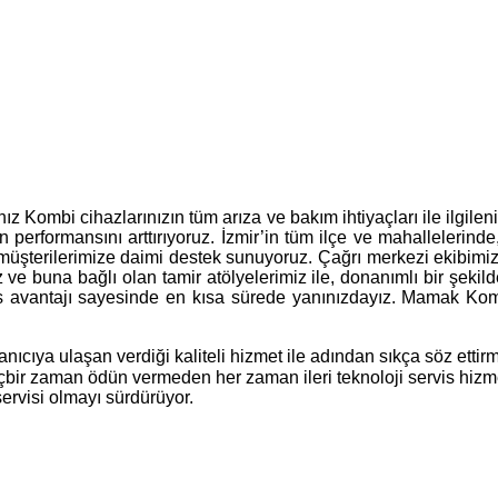
nız Kombi cihazlarınızın tüm arıza ve bakım ihtiyaçları ile ilgi
 performansını arttırıyoruz. İzmir’in tüm ilçe ve mahallelerinde
, müşterilerimize daimi destek sunuyoruz. Çağrı merkezi ekibimi
ız ve buna bağlı olan tamir atölyelerimiz ile, donanımlı bir şeki
s avantajı sayesinde en kısa sürede yanınızdayız. Mamak Kombi 
ıcıya ulaşan verdiği kaliteli hizmet ile adından sıkça söz etti
hiçbir zaman ödün vermeden her zaman ileri teknoloji servis hiz
ervisi olmayı sürdürüyor.