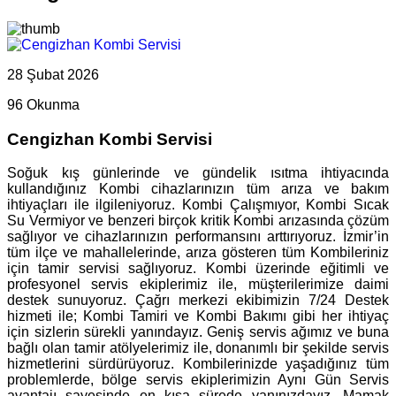
28 Şubat 2026
96 Okunma
Cengizhan Kombi Servisi
Soğuk kış günlerinde ve gündelik ısıtma ihtiyacında
kullandığınız Kombi cihazlarınızın tüm arıza ve bakım
ihtiyaçları ile ilgileniyoruz. Kombi Çalışmıyor, Kombi Sıcak
Su Vermiyor ve benzeri birçok kritik Kombi arızasında çözüm
sağlıyor ve cihazlarınızın performansını arttırıyoruz. İzmir’in
tüm ilçe ve mahallelerinde, arıza gösteren tüm Kombileriniz
için tamir servisi sağlıyoruz. Kombi üzerinde eğitimli ve
profesyonel servis ekiplerimiz ile, müşterilerimize daimi
destek sunuyoruz. Çağrı merkezi ekibimizin 7/24 Destek
hizmeti ile; Kombi Tamiri ve Kombi Bakımı gibi her ihtiyaç
için sizlerin sürekli yanındayız. Geniş servis ağımız ve buna
bağlı olan tamir atölyelerimiz ile, donanımlı bir şekilde servis
hizmetlerini sürdürüyoruz. Kombilerinizde yaşadığınız tüm
problemlerde, bölge servis ekiplerimizin Aynı Gün Servis
avantajı sayesinde en kısa sürede yanınızdayız. Mamak