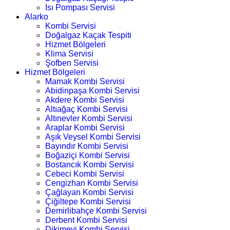
Isı Pompası Servisi
Alarko
Kombi Servisi
Doğalgaz Kaçak Tespiti
Hizmet Bölgeleri
Klima Servisi
Şofben Servisi
Hizmet Bölgeleri
Mamak Kombi Servisi
Abidinpaşa Kombi Servisi
Akdere Kombi Servisi
Altıağaç Kombi Servisi
Altınevler Kombi Servisi
Araplar Kombi Servisi
Aşık Veysel Kombi Servisi
Bayındır Kombi Servisi
Boğaziçi Kombi Servisi
Bostancık Kombi Servisi
Cebeci Kombi Servisi
Cengizhan Kombi Servisi
Çağlayan Kombi Servisi
Çiğiltepe Kombi Servisi
Demirlibahçe Kombi Servisi
Derbent Kombi Servisi
Dikimevi Kombi Servisi