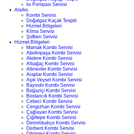
Isı Pompası Servisi
Alarko
Kombi Servisi
Doğalgaz Kaçak Tespiti
Hizmet Bölgeleri
Klima Servisi
Şofben Servisi
Hizmet Bölgeleri
Mamak Kombi Servisi
Abidinpaşa Kombi Servisi
Akdere Kombi Servisi
Altıağaç Kombi Servisi
Altınevler Kombi Servisi
Araplar Kombi Servisi
Aşık Veysel Kombi Servisi
Bayındır Kombi Servisi
Boğaziçi Kombi Servisi
Bostancık Kombi Servisi
Cebeci Kombi Servisi
Cengizhan Kombi Servisi
Çağlayan Kombi Servisi
Çiğiltepe Kombi Servisi
Demirlibahçe Kombi Servisi
Derbent Kombi Servisi
Dikimevi Kombi Servisi