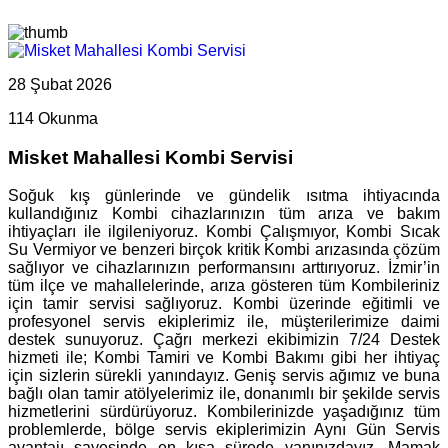
28 Şubat 2026
114 Okunma
Misket Mahallesi Kombi Servisi
Soğuk kış günlerinde ve gündelik ısıtma ihtiyacında
kullandığınız Kombi cihazlarınızın tüm arıza ve bakım
ihtiyaçları ile ilgileniyoruz. Kombi Çalışmıyor, Kombi Sıcak
Su Vermiyor ve benzeri birçok kritik Kombi arızasında çözüm
sağlıyor ve cihazlarınızın performansını arttırıyoruz. İzmir’in
tüm ilçe ve mahallelerinde, arıza gösteren tüm Kombileriniz
için tamir servisi sağlıyoruz. Kombi üzerinde eğitimli ve
profesyonel servis ekiplerimiz ile, müşterilerimize daimi
destek sunuyoruz. Çağrı merkezi ekibimizin 7/24 Destek
hizmeti ile; Kombi Tamiri ve Kombi Bakımı gibi her ihtiyaç
için sizlerin sürekli yanındayız. Geniş servis ağımız ve buna
bağlı olan tamir atölyelerimiz ile, donanımlı bir şekilde servis
hizmetlerini sürdürüyoruz. Kombilerinizde yaşadığınız tüm
problemlerde, bölge servis ekiplerimizin Aynı Gün Servis
avantajı sayesinde en kısa sürede yanınızdayız. Mamak