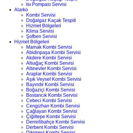
Isı Pompası Servisi
Alarko
Kombi Servisi
Doğalgaz Kaçak Tespiti
Hizmet Bölgeleri
Klima Servisi
Şofben Servisi
Hizmet Bölgeleri
Mamak Kombi Servisi
Abidinpaşa Kombi Servisi
Akdere Kombi Servisi
Altıağaç Kombi Servisi
Altınevler Kombi Servisi
Araplar Kombi Servisi
Aşık Veysel Kombi Servisi
Bayındır Kombi Servisi
Boğaziçi Kombi Servisi
Bostancık Kombi Servisi
Cebeci Kombi Servisi
Cengizhan Kombi Servisi
Çağlayan Kombi Servisi
Çiğiltepe Kombi Servisi
Demirlibahçe Kombi Servisi
Derbent Kombi Servisi
Dikimevi Kombi Servisi