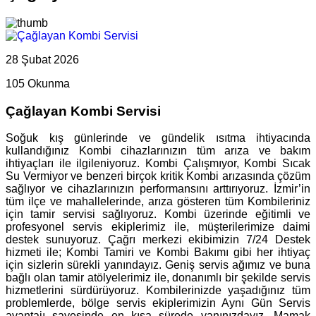
28 Şubat 2026
105 Okunma
Çağlayan Kombi Servisi
Soğuk kış günlerinde ve gündelik ısıtma ihtiyacında
kullandığınız Kombi cihazlarınızın tüm arıza ve bakım
ihtiyaçları ile ilgileniyoruz. Kombi Çalışmıyor, Kombi Sıcak
Su Vermiyor ve benzeri birçok kritik Kombi arızasında çözüm
sağlıyor ve cihazlarınızın performansını arttırıyoruz. İzmir’in
tüm ilçe ve mahallelerinde, arıza gösteren tüm Kombileriniz
için tamir servisi sağlıyoruz. Kombi üzerinde eğitimli ve
profesyonel servis ekiplerimiz ile, müşterilerimize daimi
destek sunuyoruz. Çağrı merkezi ekibimizin 7/24 Destek
hizmeti ile; Kombi Tamiri ve Kombi Bakımı gibi her ihtiyaç
için sizlerin sürekli yanındayız. Geniş servis ağımız ve buna
bağlı olan tamir atölyelerimiz ile, donanımlı bir şekilde servis
hizmetlerini sürdürüyoruz. Kombilerinizde yaşadığınız tüm
problemlerde, bölge servis ekiplerimizin Aynı Gün Servis
avantajı sayesinde en kısa sürede yanınızdayız. Mamak