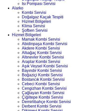
Isı Pompası Servisi
Alarko
Kombi Servisi
Doğalgaz Kaçak Tespiti
Hizmet Bölgeleri
Klima Servisi
Şofben Servisi
Hizmet Bölgeleri
Mamak Kombi Servisi
Abidinpaşa Kombi Servisi
Akdere Kombi Servisi
Altıağaç Kombi Servisi
Altınevler Kombi Servisi
Araplar Kombi Servisi
Aşık Veysel Kombi Servisi
Bayındır Kombi Servisi
Boğaziçi Kombi Servisi
Bostancık Kombi Servisi
Cebeci Kombi Servisi
Cengizhan Kombi Servisi
Çağlayan Kombi Servisi
Çiğiltepe Kombi Servisi
Demirlibahçe Kombi Servisi
Derbent Kombi Servisi
Dikimevi Kombi Servisi