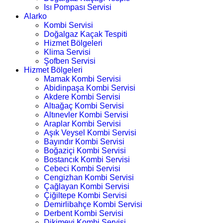
Isı Pompası Servisi
Alarko
Kombi Servisi
Doğalgaz Kaçak Tespiti
Hizmet Bölgeleri
Klima Servisi
Şofben Servisi
Hizmet Bölgeleri
Mamak Kombi Servisi
Abidinpaşa Kombi Servisi
Akdere Kombi Servisi
Altıağaç Kombi Servisi
Altınevler Kombi Servisi
Araplar Kombi Servisi
Aşık Veysel Kombi Servisi
Bayındır Kombi Servisi
Boğaziçi Kombi Servisi
Bostancık Kombi Servisi
Cebeci Kombi Servisi
Cengizhan Kombi Servisi
Çağlayan Kombi Servisi
Çiğiltepe Kombi Servisi
Demirlibahçe Kombi Servisi
Derbent Kombi Servisi
Dikimevi Kombi Servisi