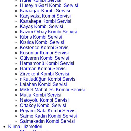
Hürel Kombi Servisi
Hüseyin Gazi Kombi Servisi
Karaağaç Kombi Servisi
Karşıyaka Kombi Servisi
Kartaltepe Kombi Servisi
Kayaş Kombi Servisi
Kazım Orbay Kombi Servisi
Kıbrıs Kombi Servisi
Kızılca Kombi Servisi
Köstence Kombi Servisi
Kusunlar Kombi Servisi
Gülveren Kombi Servisi
Hamamönü Kombi Servisi
Harman Kombi Servisi
Zirvekent Kombi Servisi
nKutludüğün Kombi Servisi
Lalahan Kombi Servisi
Misket Mahallesi Kombi Servisi
Mutlu Kombi Servisi
Natoyolu Kombi Servisi
Ortaköy Kombi Servisi
Peyami Safa Kombi Servisi
Saime Kadın Kombi Servisi
Saimekadın Kombi Servisi
Klima Hizmetleri