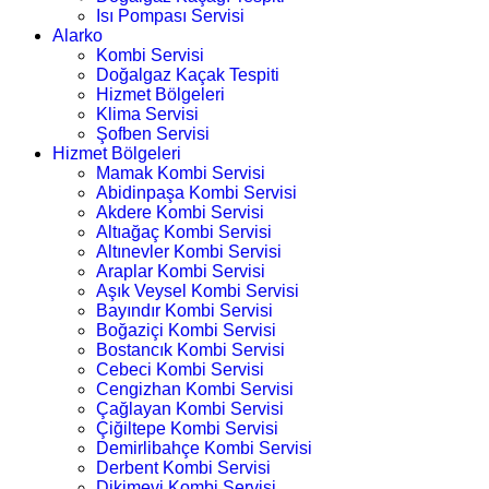
Isı Pompası Servisi
Alarko
Kombi Servisi
Doğalgaz Kaçak Tespiti
Hizmet Bölgeleri
Klima Servisi
Şofben Servisi
Hizmet Bölgeleri
Mamak Kombi Servisi
Abidinpaşa Kombi Servisi
Akdere Kombi Servisi
Altıağaç Kombi Servisi
Altınevler Kombi Servisi
Araplar Kombi Servisi
Aşık Veysel Kombi Servisi
Bayındır Kombi Servisi
Boğaziçi Kombi Servisi
Bostancık Kombi Servisi
Cebeci Kombi Servisi
Cengizhan Kombi Servisi
Çağlayan Kombi Servisi
Çiğiltepe Kombi Servisi
Demirlibahçe Kombi Servisi
Derbent Kombi Servisi
Dikimevi Kombi Servisi