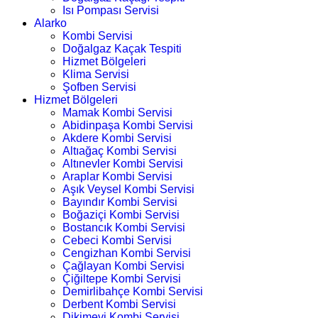
Isı Pompası Servisi
Alarko
Kombi Servisi
Doğalgaz Kaçak Tespiti
Hizmet Bölgeleri
Klima Servisi
Şofben Servisi
Hizmet Bölgeleri
Mamak Kombi Servisi
Abidinpaşa Kombi Servisi
Akdere Kombi Servisi
Altıağaç Kombi Servisi
Altınevler Kombi Servisi
Araplar Kombi Servisi
Aşık Veysel Kombi Servisi
Bayındır Kombi Servisi
Boğaziçi Kombi Servisi
Bostancık Kombi Servisi
Cebeci Kombi Servisi
Cengizhan Kombi Servisi
Çağlayan Kombi Servisi
Çiğiltepe Kombi Servisi
Demirlibahçe Kombi Servisi
Derbent Kombi Servisi
Dikimevi Kombi Servisi