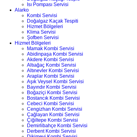
Isı Pompası Servisi
Alarko
Kombi Servisi
Doğalgaz Kaçak Tespiti
Hizmet Bölgeleri
Klima Servisi
Şofben Servisi
Hizmet Bölgeleri
Mamak Kombi Servisi
Abidinpaşa Kombi Servisi
Akdere Kombi Servisi
Altıağaç Kombi Servisi
Altınevler Kombi Servisi
Araplar Kombi Servisi
Aşık Veysel Kombi Servisi
Bayındır Kombi Servisi
Boğaziçi Kombi Servisi
Bostancık Kombi Servisi
Cebeci Kombi Servisi
Cengizhan Kombi Servisi
Çağlayan Kombi Servisi
Çiğiltepe Kombi Servisi
Demirlibahçe Kombi Servisi
Derbent Kombi Servisi
Dikimevi Kombi Servisi