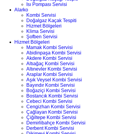
Isı Pompası Servisi
Alarko
Kombi Servisi
Doğalgaz Kaçak Tespiti
Hizmet Bölgeleri
Klima Servisi
Şofben Servisi
Hizmet Bölgeleri
Mamak Kombi Servisi
Abidinpaşa Kombi Servisi
Akdere Kombi Servisi
Altıağaç Kombi Servisi
Altınevler Kombi Servisi
Araplar Kombi Servisi
Aşık Veysel Kombi Servisi
Bayındır Kombi Servisi
Boğaziçi Kombi Servisi
Bostancık Kombi Servisi
Cebeci Kombi Servisi
Cengizhan Kombi Servisi
Çağlayan Kombi Servisi
Çiğiltepe Kombi Servisi
Demirlibahçe Kombi Servisi
Derbent Kombi Servisi
Dikimevi Kombi Servisi