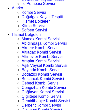
Isı Pompası Servisi
Alarko
Kombi Servisi
Doğalgaz Kaçak Tespiti
Hizmet Bölgeleri
Klima Servisi
Şofben Servisi
Hizmet Bölgeleri
Mamak Kombi Servisi
Abidinpaşa Kombi Servisi
Akdere Kombi Servisi
Altıağaç Kombi Servisi
Altınevler Kombi Servisi
Araplar Kombi Servisi
Aşık Veysel Kombi Servisi
Bayındır Kombi Servisi
Boğaziçi Kombi Servisi
Bostancık Kombi Servisi
Cebeci Kombi Servisi
Cengizhan Kombi Servisi
Çağlayan Kombi Servisi
Çiğiltepe Kombi Servisi
Demirlibahçe Kombi Servisi
Derbent Kombi Servisi
Dikimevi Kombi Servisi