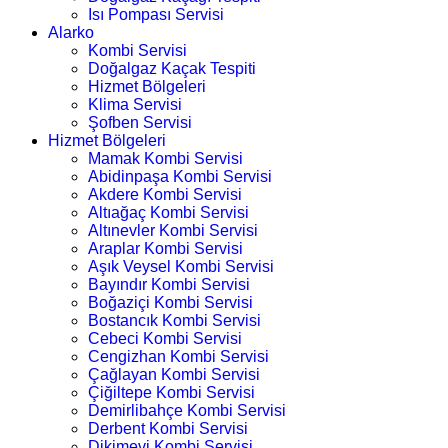
Isı Pompası Servisi
Alarko
Kombi Servisi
Doğalgaz Kaçak Tespiti
Hizmet Bölgeleri
Klima Servisi
Şofben Servisi
Hizmet Bölgeleri
Mamak Kombi Servisi
Abidinpaşa Kombi Servisi
Akdere Kombi Servisi
Altıağaç Kombi Servisi
Altınevler Kombi Servisi
Araplar Kombi Servisi
Aşık Veysel Kombi Servisi
Bayındır Kombi Servisi
Boğaziçi Kombi Servisi
Bostancık Kombi Servisi
Cebeci Kombi Servisi
Cengizhan Kombi Servisi
Çağlayan Kombi Servisi
Çiğiltepe Kombi Servisi
Demirlibahçe Kombi Servisi
Derbent Kombi Servisi
Dikimevi Kombi Servisi