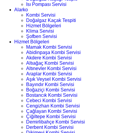
Isı Pompası Servisi
Alarko
Kombi Servisi
Doğalgaz Kaçak Tespiti
Hizmet Bölgeleri
Klima Servisi
Şofben Servisi
Hizmet Bölgeleri
Mamak Kombi Servisi
Abidinpaşa Kombi Servisi
Akdere Kombi Servisi
Altıağaç Kombi Servisi
Altınevler Kombi Servisi
Araplar Kombi Servisi
Aşık Veysel Kombi Servisi
Bayındır Kombi Servisi
Boğaziçi Kombi Servisi
Bostancık Kombi Servisi
Cebeci Kombi Servisi
Cengizhan Kombi Servisi
Çağlayan Kombi Servisi
Çiğiltepe Kombi Servisi
Demirlibahçe Kombi Servisi
Derbent Kombi Servisi
Dikimevi Kombi Servisi