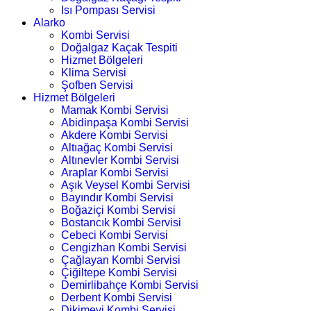
Isı Pompası Servisi
Alarko
Kombi Servisi
Doğalgaz Kaçak Tespiti
Hizmet Bölgeleri
Klima Servisi
Şofben Servisi
Hizmet Bölgeleri
Mamak Kombi Servisi
Abidinpaşa Kombi Servisi
Akdere Kombi Servisi
Altıağaç Kombi Servisi
Altınevler Kombi Servisi
Araplar Kombi Servisi
Aşık Veysel Kombi Servisi
Bayındır Kombi Servisi
Boğaziçi Kombi Servisi
Bostancık Kombi Servisi
Cebeci Kombi Servisi
Cengizhan Kombi Servisi
Çağlayan Kombi Servisi
Çiğiltepe Kombi Servisi
Demirlibahçe Kombi Servisi
Derbent Kombi Servisi
Dikimevi Kombi Servisi