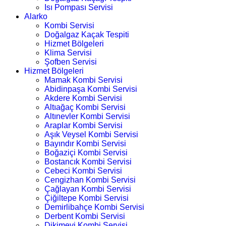
Isı Pompası Servisi
Alarko
Kombi Servisi
Doğalgaz Kaçak Tespiti
Hizmet Bölgeleri
Klima Servisi
Şofben Servisi
Hizmet Bölgeleri
Mamak Kombi Servisi
Abidinpaşa Kombi Servisi
Akdere Kombi Servisi
Altıağaç Kombi Servisi
Altınevler Kombi Servisi
Araplar Kombi Servisi
Aşık Veysel Kombi Servisi
Bayındır Kombi Servisi
Boğaziçi Kombi Servisi
Bostancık Kombi Servisi
Cebeci Kombi Servisi
Cengizhan Kombi Servisi
Çağlayan Kombi Servisi
Çiğiltepe Kombi Servisi
Demirlibahçe Kombi Servisi
Derbent Kombi Servisi
Dikimevi Kombi Servisi