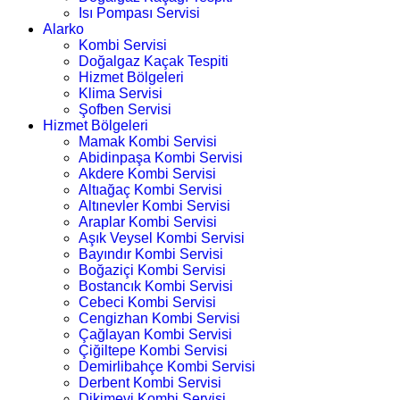
Isı Pompası Servisi
Alarko
Kombi Servisi
Doğalgaz Kaçak Tespiti
Hizmet Bölgeleri
Klima Servisi
Şofben Servisi
Hizmet Bölgeleri
Mamak Kombi Servisi
Abidinpaşa Kombi Servisi
Akdere Kombi Servisi
Altıağaç Kombi Servisi
Altınevler Kombi Servisi
Araplar Kombi Servisi
Aşık Veysel Kombi Servisi
Bayındır Kombi Servisi
Boğaziçi Kombi Servisi
Bostancık Kombi Servisi
Cebeci Kombi Servisi
Cengizhan Kombi Servisi
Çağlayan Kombi Servisi
Çiğiltepe Kombi Servisi
Demirlibahçe Kombi Servisi
Derbent Kombi Servisi
Dikimevi Kombi Servisi