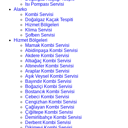
Isı Pompası Servisi
Alarko
Kombi Servisi
Doğalgaz Kaçak Tespiti
Hizmet Bölgeleri
Klima Servisi
Şofben Servisi
Hizmet Bölgeleri
Mamak Kombi Servisi
Abidinpaşa Kombi Servisi
Akdere Kombi Servisi
Altıağaç Kombi Servisi
Altınevler Kombi Servisi
Araplar Kombi Servisi
Aşık Veysel Kombi Servisi
Bayındır Kombi Servisi
Boğaziçi Kombi Servisi
Bostancık Kombi Servisi
Cebeci Kombi Servisi
Cengizhan Kombi Servisi
Çağlayan Kombi Servisi
Çiğiltepe Kombi Servisi
Demirlibahçe Kombi Servisi
Derbent Kombi Servisi
Dikimevi Kombi Servisi