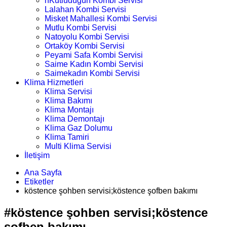
nKutludüğün Kombi Servisi
Lalahan Kombi Servisi
Misket Mahallesi Kombi Servisi
Mutlu Kombi Servisi
Natoyolu Kombi Servisi
Ortaköy Kombi Servisi
Peyami Safa Kombi Servisi
Saime Kadın Kombi Servisi
Saimekadın Kombi Servisi
Klima Hizmetleri
Klima Servisi
Klima Bakımı
Klima Montajı
Klima Demontajı
Klima Gaz Dolumu
Klima Tamiri
Multi Klima Servisi
İletişim
Ana Sayfa
Etiketler
köstence şohben servisi;köstence şofben bakımı
#köstence şohben servisi;köstence
şofben bakımı