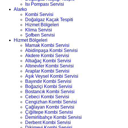
Isı Pompası Servisi
Alarko
Kombi Servisi
Doğalgaz Kaçak Tespiti
Hizmet Bölgeleri
Klima Servisi
Şofben Servisi
Hizmet Bölgeleri
Mamak Kombi Servisi
Abidinpaşa Kombi Servisi
Akdere Kombi Servisi
Altıağaç Kombi Servisi
Altınevler Kombi Servisi
Araplar Kombi Servisi
Aşık Veysel Kombi Servisi
Bayındır Kombi Servisi
Boğaziçi Kombi Servisi
Bostancık Kombi Servisi
Cebeci Kombi Servisi
Cengizhan Kombi Servisi
Çağlayan Kombi Servisi
Çiğiltepe Kombi Servisi
Demirlibahçe Kombi Servisi
Derbent Kombi Servisi
Dikimevi Kombi Servisi