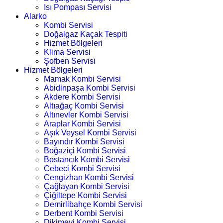
Isı Pompası Servisi
Alarko
Kombi Servisi
Doğalgaz Kaçak Tespiti
Hizmet Bölgeleri
Klima Servisi
Şofben Servisi
Hizmet Bölgeleri
Mamak Kombi Servisi
Abidinpaşa Kombi Servisi
Akdere Kombi Servisi
Altıağaç Kombi Servisi
Altınevler Kombi Servisi
Araplar Kombi Servisi
Aşık Veysel Kombi Servisi
Bayındır Kombi Servisi
Boğaziçi Kombi Servisi
Bostancık Kombi Servisi
Cebeci Kombi Servisi
Cengizhan Kombi Servisi
Çağlayan Kombi Servisi
Çiğiltepe Kombi Servisi
Demirlibahçe Kombi Servisi
Derbent Kombi Servisi
Dikimevi Kombi Servisi