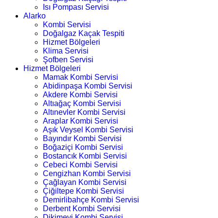
Isı Pompası Servisi
Alarko
Kombi Servisi
Doğalgaz Kaçak Tespiti
Hizmet Bölgeleri
Klima Servisi
Şofben Servisi
Hizmet Bölgeleri
Mamak Kombi Servisi
Abidinpaşa Kombi Servisi
Akdere Kombi Servisi
Altıağaç Kombi Servisi
Altınevler Kombi Servisi
Araplar Kombi Servisi
Aşık Veysel Kombi Servisi
Bayındır Kombi Servisi
Boğaziçi Kombi Servisi
Bostancık Kombi Servisi
Cebeci Kombi Servisi
Cengizhan Kombi Servisi
Çağlayan Kombi Servisi
Çiğiltepe Kombi Servisi
Demirlibahçe Kombi Servisi
Derbent Kombi Servisi
Dikimevi Kombi Servisi