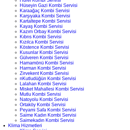
Hürel Kombi Servisi
Hüseyin Gazi Kombi Servisi
Karaağaç Kombi Servisi
Karşıyaka Kombi Servisi
Kartaltepe Kombi Servisi
Kayaş Kombi Servisi
Kazım Orbay Kombi Servisi
Kıbrıs Kombi Servisi
Kızılca Kombi Servisi
Köstence Kombi Servisi
Kusunlar Kombi Servisi
Gülveren Kombi Servisi
Hamamönü Kombi Servisi
Harman Kombi Servisi
Zirvekent Kombi Servisi
nKutludüğün Kombi Servisi
Lalahan Kombi Servisi
Misket Mahallesi Kombi Servisi
Mutlu Kombi Servisi
Natoyolu Kombi Servisi
Ortaköy Kombi Servisi
Peyami Safa Kombi Servisi
Saime Kadın Kombi Servisi
Saimekadın Kombi Servisi
Klima Hizmetleri