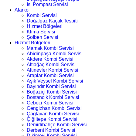
Isı Pompası Servisi
Alarko
Kombi Servisi
Doğalgaz Kaçak Tespiti
Hizmet Bölgeleri
Klima Servisi
Şofben Servisi
Hizmet Bölgeleri
Mamak Kombi Servisi
Abidinpaşa Kombi Servisi
Akdere Kombi Servisi
Altıağaç Kombi Servisi
Altınevler Kombi Servisi
Araplar Kombi Servisi
Aşık Veysel Kombi Servisi
Bayındır Kombi Servisi
Boğaziçi Kombi Servisi
Bostancık Kombi Servisi
Cebeci Kombi Servisi
Cengizhan Kombi Servisi
Çağlayan Kombi Servisi
Çiğiltepe Kombi Servisi
Demirlibahçe Kombi Servisi
Derbent Kombi Servisi
Dikimevi Kombi Servisi