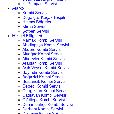
Isı Pompası Servisi
Alarko
Kombi Servisi
Doğalgaz Kaçak Tespiti
Hizmet Bölgeleri
Klima Servisi
Şofben Servisi
Hizmet Bölgeleri
Mamak Kombi Servisi
Abidinpaşa Kombi Servisi
Akdere Kombi Servisi
Altıağaç Kombi Servisi
Altınevler Kombi Servisi
Araplar Kombi Servisi
Aşık Veysel Kombi Servisi
Bayındır Kombi Servisi
Boğaziçi Kombi Servisi
Bostancık Kombi Servisi
Cebeci Kombi Servisi
Cengizhan Kombi Servisi
Çağlayan Kombi Servisi
Çiğiltepe Kombi Servisi
Demirlibahçe Kombi Servisi
Derbent Kombi Servisi
Dikimevi Kombi Servisi