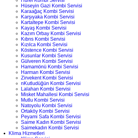
Hürel Kombi Servisi
Hüseyin Gazi Kombi Servisi
Karaağaç Kombi Servisi
Karşıyaka Kombi Servisi
Kartaltepe Kombi Servisi
Kayaş Kombi Servisi
Kazım Orbay Kombi Servisi
Kıbrıs Kombi Servisi
Kızılca Kombi Servisi
Köstence Kombi Servisi
Kusunlar Kombi Servisi
Gülveren Kombi Servisi
Hamamönü Kombi Servisi
Harman Kombi Servisi
Zirvekent Kombi Servisi
nKutludüğün Kombi Servisi
Lalahan Kombi Servisi
Misket Mahallesi Kombi Servisi
Mutlu Kombi Servisi
Natoyolu Kombi Servisi
Ortaköy Kombi Servisi
Peyami Safa Kombi Servisi
Saime Kadın Kombi Servisi
Saimekadın Kombi Servisi
Klima Hizmetleri