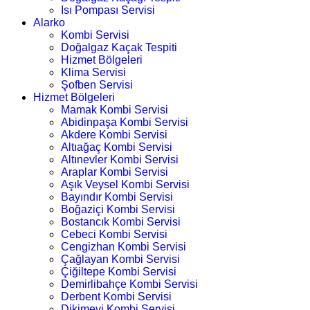
Isı Pompası Servisi
Alarko
Kombi Servisi
Doğalgaz Kaçak Tespiti
Hizmet Bölgeleri
Klima Servisi
Şofben Servisi
Hizmet Bölgeleri
Mamak Kombi Servisi
Abidinpaşa Kombi Servisi
Akdere Kombi Servisi
Altıağaç Kombi Servisi
Altınevler Kombi Servisi
Araplar Kombi Servisi
Aşık Veysel Kombi Servisi
Bayındır Kombi Servisi
Boğaziçi Kombi Servisi
Bostancık Kombi Servisi
Cebeci Kombi Servisi
Cengizhan Kombi Servisi
Çağlayan Kombi Servisi
Çiğiltepe Kombi Servisi
Demirlibahçe Kombi Servisi
Derbent Kombi Servisi
Dikimevi Kombi Servisi