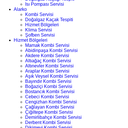
Isı Pompası Servisi
Alarko
Kombi Servisi
Doğalgaz Kaçak Tespiti
Hizmet Bölgeleri
Klima Servisi
Şofben Servisi
Hizmet Bölgeleri
Mamak Kombi Servisi
Abidinpaşa Kombi Servisi
Akdere Kombi Servisi
Altıağaç Kombi Servisi
Altınevler Kombi Servisi
Araplar Kombi Servisi
Aşık Veysel Kombi Servisi
Bayındır Kombi Servisi
Boğaziçi Kombi Servisi
Bostancık Kombi Servisi
Cebeci Kombi Servisi
Cengizhan Kombi Servisi
Çağlayan Kombi Servisi
Çiğiltepe Kombi Servisi
Demirlibahçe Kombi Servisi
Derbent Kombi Servisi
Dikimevi Kombi Servisi