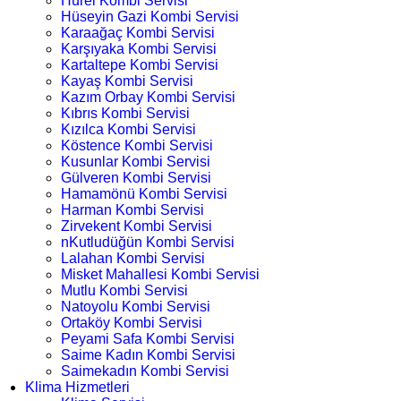
Hürel Kombi Servisi
Hüseyin Gazi Kombi Servisi
Karaağaç Kombi Servisi
Karşıyaka Kombi Servisi
Kartaltepe Kombi Servisi
Kayaş Kombi Servisi
Kazım Orbay Kombi Servisi
Kıbrıs Kombi Servisi
Kızılca Kombi Servisi
Köstence Kombi Servisi
Kusunlar Kombi Servisi
Gülveren Kombi Servisi
Hamamönü Kombi Servisi
Harman Kombi Servisi
Zirvekent Kombi Servisi
nKutludüğün Kombi Servisi
Lalahan Kombi Servisi
Misket Mahallesi Kombi Servisi
Mutlu Kombi Servisi
Natoyolu Kombi Servisi
Ortaköy Kombi Servisi
Peyami Safa Kombi Servisi
Saime Kadın Kombi Servisi
Saimekadın Kombi Servisi
Klima Hizmetleri