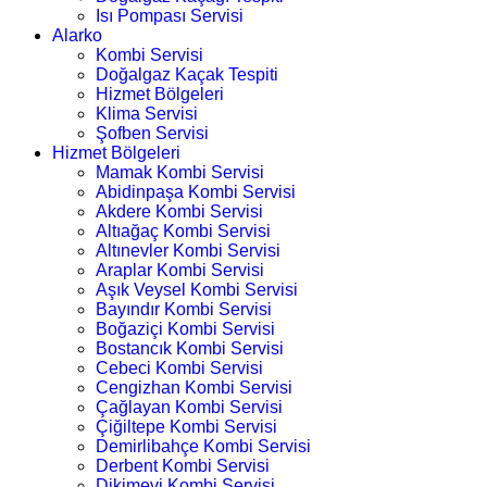
Isı Pompası Servisi
Alarko
Kombi Servisi
Doğalgaz Kaçak Tespiti
Hizmet Bölgeleri
Klima Servisi
Şofben Servisi
Hizmet Bölgeleri
Mamak Kombi Servisi
Abidinpaşa Kombi Servisi
Akdere Kombi Servisi
Altıağaç Kombi Servisi
Altınevler Kombi Servisi
Araplar Kombi Servisi
Aşık Veysel Kombi Servisi
Bayındır Kombi Servisi
Boğaziçi Kombi Servisi
Bostancık Kombi Servisi
Cebeci Kombi Servisi
Cengizhan Kombi Servisi
Çağlayan Kombi Servisi
Çiğiltepe Kombi Servisi
Demirlibahçe Kombi Servisi
Derbent Kombi Servisi
Dikimevi Kombi Servisi