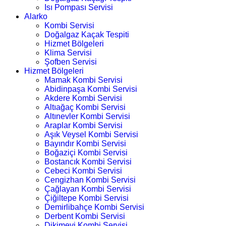
Isı Pompası Servisi
Alarko
Kombi Servisi
Doğalgaz Kaçak Tespiti
Hizmet Bölgeleri
Klima Servisi
Şofben Servisi
Hizmet Bölgeleri
Mamak Kombi Servisi
Abidinpaşa Kombi Servisi
Akdere Kombi Servisi
Altıağaç Kombi Servisi
Altınevler Kombi Servisi
Araplar Kombi Servisi
Aşık Veysel Kombi Servisi
Bayındır Kombi Servisi
Boğaziçi Kombi Servisi
Bostancık Kombi Servisi
Cebeci Kombi Servisi
Cengizhan Kombi Servisi
Çağlayan Kombi Servisi
Çiğiltepe Kombi Servisi
Demirlibahçe Kombi Servisi
Derbent Kombi Servisi
Dikimevi Kombi Servisi