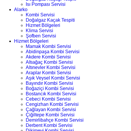
Isı Pompası Servisi
Alarko
Kombi Servisi
Doğalgaz Kaçak Tespiti
Hizmet Bölgeleri
Klima Servisi
Şofben Servisi
Hizmet Bölgeleri
Mamak Kombi Servisi
Abidinpaşa Kombi Servisi
Akdere Kombi Servisi
Altıağaç Kombi Servisi
Altınevler Kombi Servisi
Araplar Kombi Servisi
Aşık Veysel Kombi Servisi
Bayındır Kombi Servisi
Boğaziçi Kombi Servisi
Bostancık Kombi Servisi
Cebeci Kombi Servisi
Cengizhan Kombi Servisi
Çağlayan Kombi Servisi
Çiğiltepe Kombi Servisi
Demirlibahçe Kombi Servisi
Derbent Kombi Servisi
Dikimevi Kombi Servisi