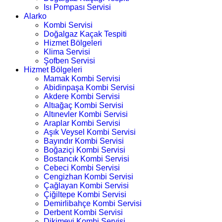
Isı Pompası Servisi
Alarko
Kombi Servisi
Doğalgaz Kaçak Tespiti
Hizmet Bölgeleri
Klima Servisi
Şofben Servisi
Hizmet Bölgeleri
Mamak Kombi Servisi
Abidinpaşa Kombi Servisi
Akdere Kombi Servisi
Altıağaç Kombi Servisi
Altınevler Kombi Servisi
Araplar Kombi Servisi
Aşık Veysel Kombi Servisi
Bayındır Kombi Servisi
Boğaziçi Kombi Servisi
Bostancık Kombi Servisi
Cebeci Kombi Servisi
Cengizhan Kombi Servisi
Çağlayan Kombi Servisi
Çiğiltepe Kombi Servisi
Demirlibahçe Kombi Servisi
Derbent Kombi Servisi
Dikimevi Kombi Servisi